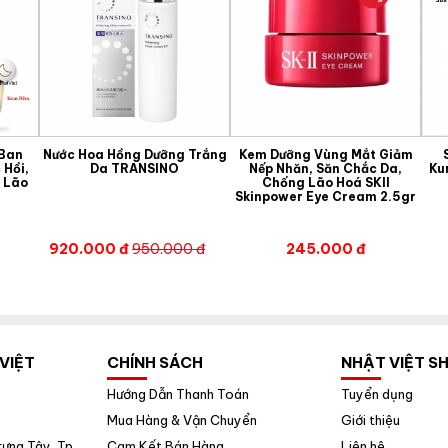
 Ban
Nước Hoa Hồng Dưỡng Trắng
Kem Dưỡng Vùng Mắt Giảm
 Hồi,
Da TRANSINO
Nếp Nhăn, Săn Chắc Da,
Ku
 Lão
Chống Lão Hoá SKII
Skinpower Eye Cream 2.5gr
920.000 đ
950.000 đ
245.000 đ
VIỆT
CHÍNH SÁCH
NHẬT VIỆT S
Hướng Dẫn Thanh Toán
Tuyển dụng
Mua Hàng & Vận Chuyển
Giới thiệu
ưng Tây, Tp.
Cam Kết Bán Hàng
Liên hệ