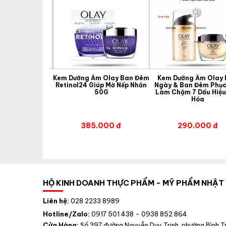
Sáng Da, Giảm
Kem Dưỡng Ẩm Olay Ban Đêm
Kem Dưỡng Ẩm Olay
Sinh Collagen
Retinol24 Giúp Mờ Nếp Nhăn
Ngày & Ban Đêm Phục
 Chắc Da AHC
50G
Làm Chậm 7 Dấu Hiệu
olution Prime
Hóa
vital
đ
300.000 đ
385.000 đ
290.000 đ
HỘ KINH DOANH THỰC PHẨM - MỸ PHẨM NHẬT 
Liên hệ:
028 2233 8989
Hotline/Zalo:
0917 501 438 - 0938 852 864
Cửa Hàng:
Số 397 đường Nguyễn Duy Trinh, phường Bình Tr