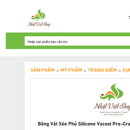
SẢN PHẨM
MỸ PHẨM
TRANG ĐIỂM
DỤ
→
→
→