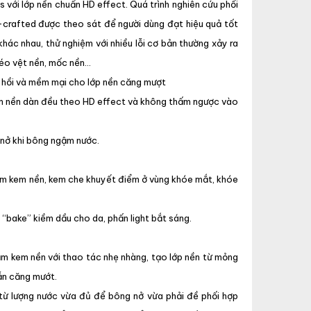
 với lớp nền chuẩn HD effect. Quá trình nghiên cứu phối
-crafted được theo sát để người dùng đạt hiệu quả tốt
 khác nhau, thử nghiệm với nhiều lỗi cơ bản thường xảy ra
 kéo vệt nền, mốc nền…
hồi và mềm mại cho lớp nền căng mượt
em nền dàn đều theo HD effect và không thấm ngược vào
n nở khi bông ngậm nước.
dặm kem nền, kem che khuyết điểm ở vùng khóe mắt, khóe
 “bake” kiềm dầu cho da, phấn light bắt sáng.
ặm kem nền với thao tác nhẹ nhàng, tạo lớp nền từ mỏng
ẫn căng mướt.
ừ từ lượng nước vừa đủ để bông nở vừa phải đề phối hợp