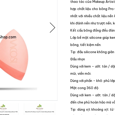
thao tác của Makeup Artists
hợp chất liệu cho bông Pro
nhất với nhiều chất liệu nền
khi đánh nền như trượt nền,
Kết cấu bông đồng đều đàn 
Lớp bề mặt silicone giúp k
bông, tiết kiệm nền.
Tip: đầu silicone không giã
Đầu nhọn
Dùng với kem – ướt: tán / 
mũi, viền môi.
Dùng với phấn – khô: phủ lớp
Mặt cong 360 độ
Dùng với kem – ướt: tán / d
đến che phủ hoàn hảo mà v
Tip: dùng xịt khoáng xịt t