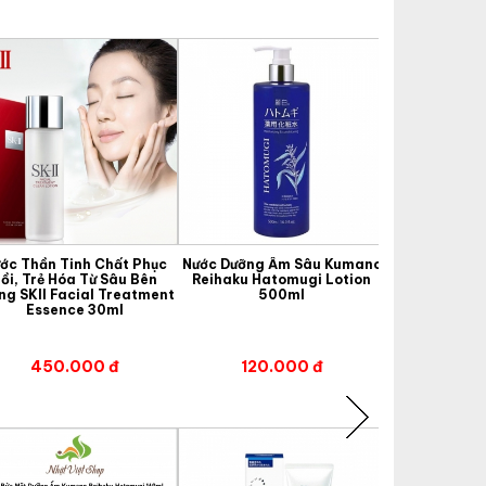
ớc Thần Tinh Chất Phục
Nước Dưỡng Ẩm Sâu Kumano
Bộ Dưỡng Tr
ồi, Trẻ Hóa Từ Sâu Bên
Reihaku Hatomugi Lotion
Nám Transino 
ng SKII Facial Treatment
500ml
10g/Toner 1
Essence 30ml
Hết 
450.000 đ
120.000 đ
425.000 đ