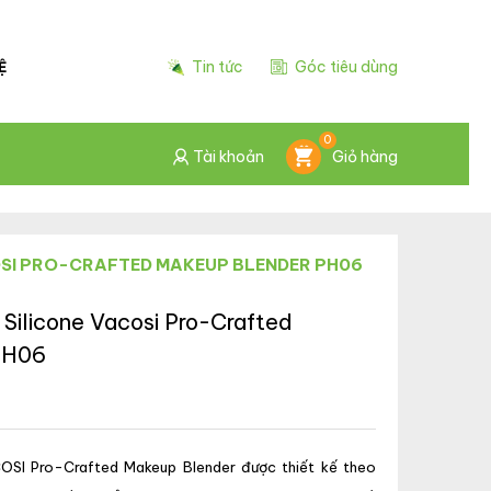
Tin tức
Góc tiêu dùng
Ệ
0
Tài khoản
Giỏ hàng
OSI PRO-CRAFTED MAKEUP BLENDER PH06
Silicone Vacosi Pro-Crafted
PH06
OSI Pro-Crafted Makeup Blender được thiết kế theo