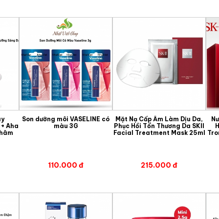
ay
Son dưỡng môi VASELINE có
Mặt Nạ Cấp Ẩm Làm Dịu Da,
Nư
 + Aha
màu 3G
Phục Hồi Tổn Thương Da SKII
H
Thâm
Facial Treatment Mask 25ml
Tro
110.000 đ
215.000 đ