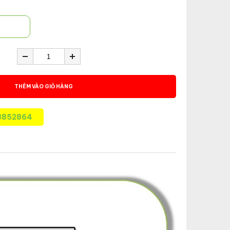
THÊM VÀO GIỎ HÀNG
8852864