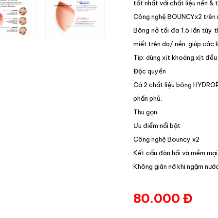
tốt nhất với chất liệu nền 
Công nghệ BOUNCYx2 trên n
Bông nở tối đa 1.5 lần tùy
miết trên da/ nền, giúp các 
Tip: dùng xịt khoáng xịt đề
Độc quyền
Cả 2 chất liệu bông HYDROP
phấn phủ.
Thu gọn
Ưu điểm nổi bật
Công nghệ Bouncy x2
Kết cấu đàn hồi và mềm mại
Không giãn nỡ khi ngậm nướ
80.000 Đ