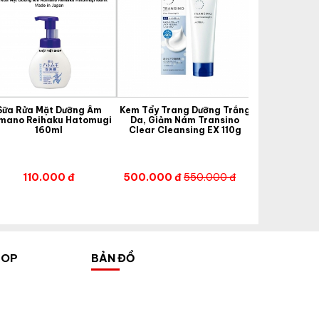
Sữa Rửa Mặt Dưỡng Ẩm
Kem Tẩy Trang Dưỡng Trắng
Sữa Dưỡn
mano Reihaku Hatomugi
Da, Giảm Nám Transino
TRA
160ml
Clear Cleansing EX 110g
110.000 đ
500.000 đ
550.000 đ
920.000 đ
HOP
BẢN ĐỒ