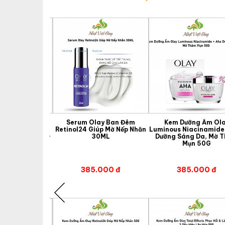
Trắng, Mờ Thâm
Serum Olay Ban Đêm
Kem Dưỡng Ẩm Ol
The Ordinary
Retinol24 Giúp Mờ Nếp Nhăn
Luminous Niacinamide
uspension 23% +
30ML
Dưỡng Sáng Da, Mờ 
res 2% 30mL
Mụn 50G
đ
300.000 đ
385.000 đ
385.000 đ