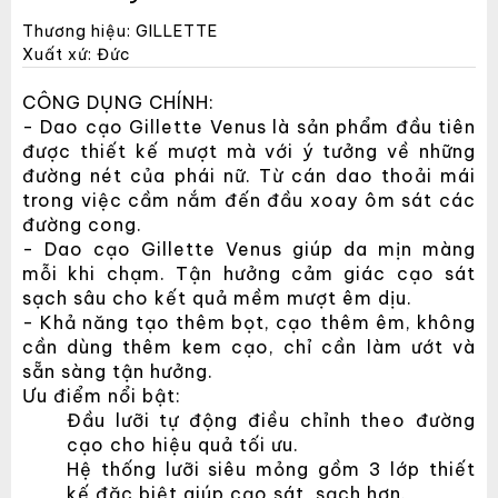
Thương hiệu: GILLETTE
Xuất xứ: Đức
CÔNG DỤNG CHÍNH:
- Dao cạo Gillette Venus là sản phẩm đầu tiên
được thiết kế mượt mà với ý tưởng về những
đường nét của phái nữ. Từ cán dao thoải mái
trong việc cầm nắm đến đầu xoay ôm sát các
đường cong.
- Dao cạo Gillette Venus giúp da mịn màng
mỗi khi chạm. Tận hưởng cảm giác cạo sát
sạch sâu cho kết quả mềm mượt êm dịu.
- Khả năng tạo thêm bọt, cạo thêm êm, không
cần dùng thêm kem cạo, chỉ cần làm ướt và
sẵn sàng tận hưởng.
Ưu điểm nổi bật:
Đầu lưỡi tự động điều chỉnh theo đường
cạo cho hiệu quả tối ưu.
Hệ thống lưỡi siêu mỏng gồm 3 lớp thiết
kế đặc biệt giúp cạo sát, sạch hơn.