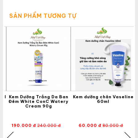
SẢN PHẨM TƯƠNG TỰ
ryl
Kem Dưỡng Trắng Da Ban
Kem dưỡng chân Vaseline
Đêm White ConC Watery
60ml
Cream 90g
190.000 đ
240.000 đ
60.000 đ
80.000 đ