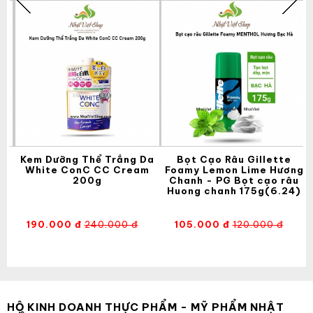
Kem Dưỡng Thể Trắng Da
Bọt Cạo Râu Gillette
White ConC CC Cream
Foamy Lemon Lime Hương
200g
Chanh - PG Bọt cạo râu
Huong chanh 175g(6.24)
190.000 đ
240.000 đ
105.000 đ
120.000 đ
HỘ KINH DOANH THỰC PHẨM - MỸ PHẨM NHẬT