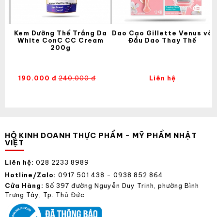
Kem Dưỡng Thể Trắng Da
Dao Cạo Gillette Venus và
White ConC CC Cream
Đầu Dao Thay Thế
200g
190.000 đ
240.000 đ
Liên hệ
HỘ KINH DOANH THỰC PHẨM - MỸ PHẨM NHẬT
VIỆT
Liên hệ:
028 2233 8989
Hotline/Zalo:
0917 501 438 - 0938 852 864
Cửa Hàng:
Số 397 đường Nguyễn Duy Trinh, phường Bình
Trưng Tây, Tp. Thủ Đức