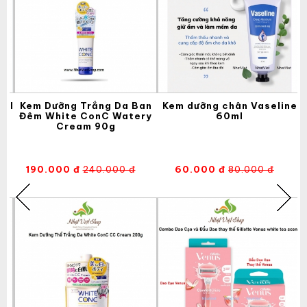
ryl
Kem Dưỡng Trắng Da Ban
Kem dưỡng chân Vaseline
Đêm White ConC Watery
60ml
Cream 90g
190.000 đ
240.000 đ
60.000 đ
80.000 đ