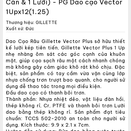
Cán & 1 Lưỡi) - PG Dao cạo Vector
1Upx12(1.25)
Thương hiệu: GILLETTE
Xuất xứ: Đức
Dao Cạo Râu Gillette Vector Plus sở hữu thiết
kế lưỡi kép tiên tiến, Gillette Vector Plus 1 Up
nhẹ nhàng ôm sát các góc cạnh của khuôn
mặt, giúp cạo sạch râu một cách nhanh chóng
mà không gây cảm giác khô rát khó chịu. Đặc
biệt, sản phẩm có tay cầm vừa vặn cùng lớp
nhựa chống trơn trượt bao quanh, cho người sử
dụng dễ thao tác trong mọi điều kiện.
Đầu dao cạo có thanh bôi trơn.
Thành phần: Nhựa nhiệt dẻo, vật liệu đàn hồi,
thép không rỉ, Cr, PTFE và thanh bôi trơn Lưỡi
dao bằng thép không rỉ. Sản phẩm đạt tiêu
chuẩn: TCCS 502-2010 an toàn cho người sử
dụng. Kích thước: 9.9 x 2.1 x 7cm.