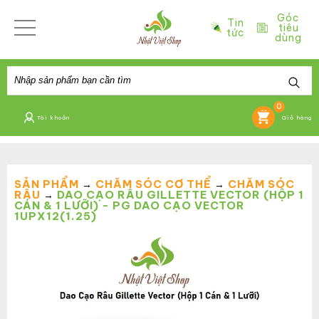
Góc
Tin
tiêu
tức
dùng
0
Tài khoản
Giỏ hàng
SẢN PHẨM
CHĂM SÓC CƠ THỂ
CHĂM SÓC
→
→
RÂU
DAO CẠO RÂU GILLETTE VECTOR (HỘP 1
→
CÁN & 1 LƯỠI) - PG DAO CẠO VECTOR
1UPX12(1.25)