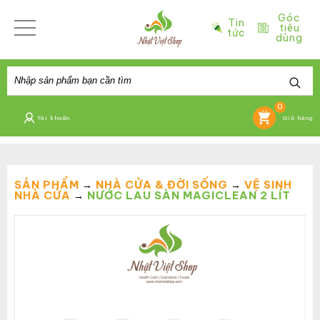
Góc
Tin
tiêu
tức
dùng
0
Tài khoản
Giỏ hàng
SẢN PHẨM
NHÀ CỬA & ĐỜI SỐNG
VỆ SINH
→
→
NHÀ CỬA
NƯỚC LAU SÀN MAGICLEAN 2 LÍT
→