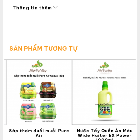
Thông tin thêm
SẢN PHẨM TƯƠNG TỰ
àn
Sáp thơm đuổi muỗi Pure
Nước Tẩy Quần Áo Màu
 &
Air
Wide Haiter EX Power
n)
1000ml