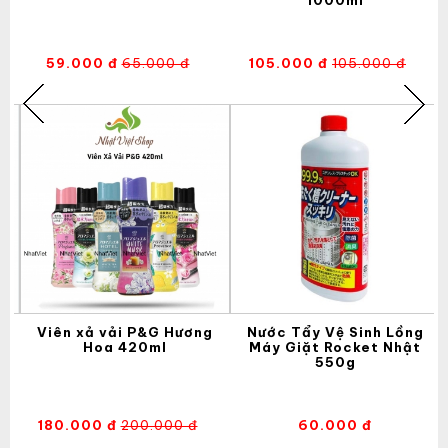
59.000 đ
65.000 đ
105.000 đ
105.000 đ
-
Viên xả vải P&G Hương
Nước Tẩy Vệ Sinh Lồng
2
Hoa 420ml
Máy Giặt Rocket Nhật
550g
180.000 đ
200.000 đ
60.000 đ