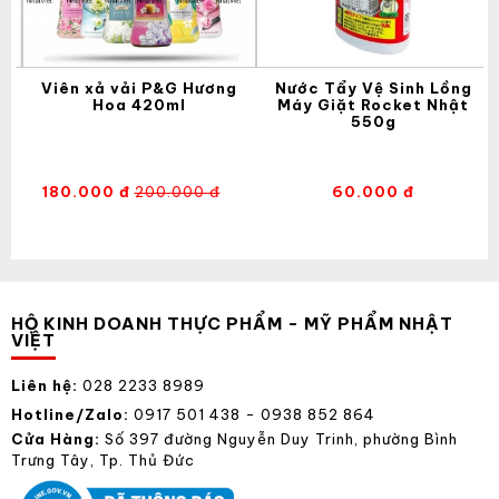
-
Viên xả vải P&G Hương
Nước Tẩy Vệ Sinh Lồng
2
Hoa 420ml
Máy Giặt Rocket Nhật
550g
180.000 đ
200.000 đ
60.000 đ
HỘ KINH DOANH THỰC PHẨM - MỸ PHẨM NHẬT
VIỆT
Liên hệ:
028 2233 8989
Hotline/Zalo:
0917 501 438 - 0938 852 864
Cửa Hàng:
Số 397 đường Nguyễn Duy Trinh, phường Bình
Trưng Tây, Tp. Thủ Đức