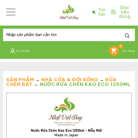
Góc
Tin
tiêu
tức
dùng
0
Tài khoản
Giỏ hàng
SẢN PHẨM
NHÀ CỬA & ĐỜI SỐNG
RỬA
→
→
CHÉN BÁT
NƯỚC RỬA CHÉN KAO ECO 1250ML
→