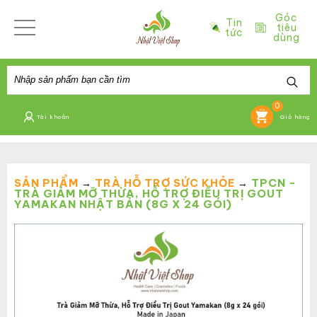
Góc
Tin
tiêu
tức
dùng
0
Tài khoản
Giỏ hàng
SẢN PHẨM
TRÀ HỖ TRỢ SỨC KHỎE
TPCN -
→
→
TRÀ GIẢM MỠ THỪA, HỖ TRỢ ĐIỀU TRỊ GOUT
YAMAKAN NHẬT BẢN (8G X 24 GÓI)