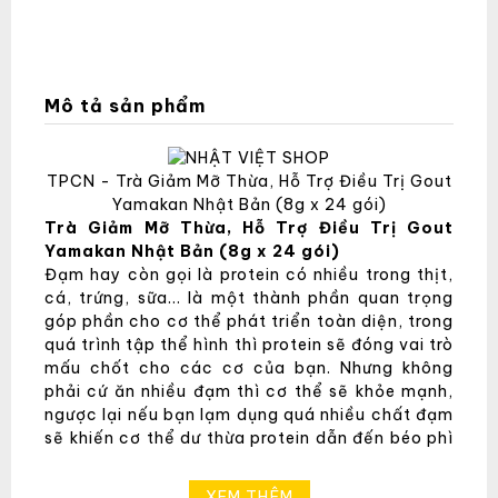
Mô tả sản phẩm
TPCN - Trà Giảm Mỡ Thừa, Hỗ Trợ Điều Trị Gout
Yamakan Nhật Bản (8g x 24 gói)
Trà Giảm Mỡ Thừa, Hỗ Trợ Điều Trị Gout
Yamakan Nhật Bản (8g x 24 gói)
Đạm hay còn gọi là protein có nhiều trong thịt,
cá, trứng, sữa… là một thành phần quan trọng
góp phần cho cơ thể phát triển toàn diện, trong
quá trình tập thể hình thì protein sẽ đóng vai trò
mấu chốt cho các cơ của bạn. Nhưng không
phải cứ ăn nhiều đạm thì cơ thể sẽ khỏe mạnh,
ngược lại nếu bạn lạm dụng quá nhiều chất đạm
sẽ khiến cơ thể dư thừa protein dẫn đến béo phì
hay các nhiều bệnh khác liên quan.
Trà hỗ trợ đào thải mỡ thừa, điều trị gout
XEM THÊM