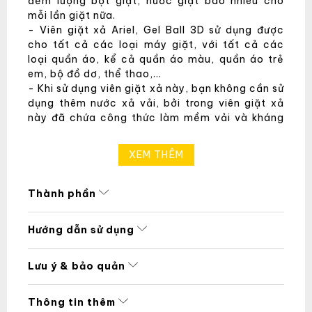
đếm lượng bột giặt, nước giặt bao nhiêu cho
mỗi lần giặt nữa.
- Viên giặt xả Ariel, Gel Ball 3D sử dụng được
cho tất cả các loại máy giặt, với tất cả các
loại quần áo, kể cả quần áo màu, quần áo trẻ
em, bộ đồ dơ, thể thao,...
- Khi sử dụng viên giặt xả này, bạn không cần sử
dụng thêm nước xả vải, bởi trong viên giặt xả
này đã chứa công thức làm mềm vải và kháng
khuẩn, khử mùi, lưu giữ hương thơm tươi mát, dễ
chịu.
XEM THÊM
- Ariel, Gel Ball 3D thiết kế với công thức ít bọt,
không làm trào bọt , giúp bảo vệ và tăng tuổi
thọ cho máy giặt.
Thành phần
- Sử dụng viên giặt cực tốt cho mùa mưa, giúp
ngăn ngừa ẩm mốc, mùi hôi khó chịu khi quần áo
Hướng dẫn sử dụng
ướt lâu ngày không khô.
Phân loại:
- Màu hồng: Ngoài công thức làm sạch, tẩy
Lưu ý & bảo quản
trắng quần áo, viên giặt xả màu hồng chứa
công thức làm mềm vải vượt trội, giúp quần áo
Thông tin thêm
bạn luôn mềm mại, giảm độ xơ cứng, thích hợp