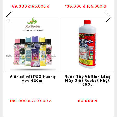
59.000 đ
65.000 đ
105.000 đ
105.000 đ
-
Viên xả vải P&G Hương
Nước Tẩy Vệ Sinh Lồng
2
Hoa 420ml
Máy Giặt Rocket Nhật
550g
180.000 đ
200.000 đ
60.000 đ