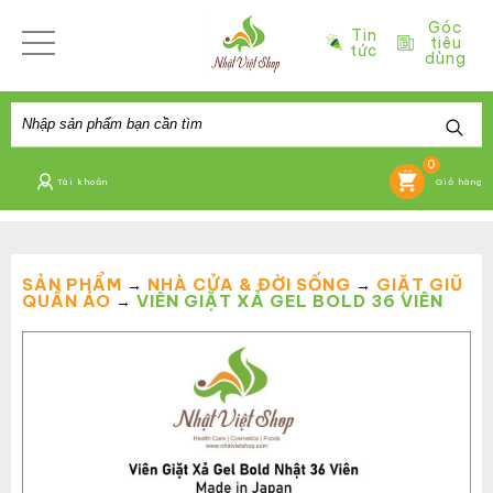
Góc
Tin
tiêu
tức
dùng
0
Tài khoản
Giỏ hàng
SẢN PHẨM
NHÀ CỬA & ĐỜI SỐNG
GIẶT GIŨ
→
→
QUẦN ÁO
VIÊN GIẶT XẢ GEL BOLD 36 VIÊN
→