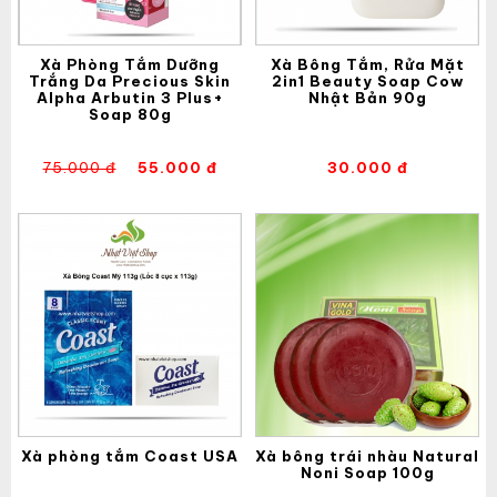
Xà Phòng Tắm Dưỡng
Xà Bông Tắm, Rửa Mặt
Trắng Da Precious Skin
2in1 Beauty Soap Cow
Alpha Arbutin 3 Plus+
Nhật Bản 90g
Soap 80g
75.000 đ
55.000 đ
30.000 đ
Xà phòng tắm Coast USA
Xà bông trái nhàu Natural
Noni Soap 100g