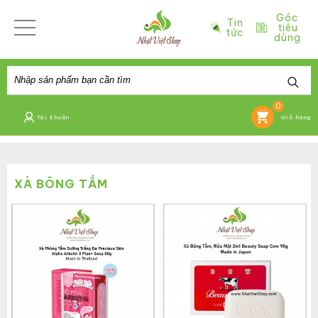
Góc
Tin
tiêu
tức
dùng
0
Tài khoản
Giỏ hàng
XÀ BÔNG TẮM