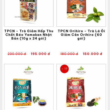
TPCN - Trà Giảm Hấp Thu
TPCN Orihiro - Trà Lá Ổi
Chất Béo Yamakan Nhật
Giảm Cân Orihiro (60
Bản (10g x 24 gói)
gói)
230.000 đ
195.000 đ
180.000 đ
150.000 đ
- 17
%