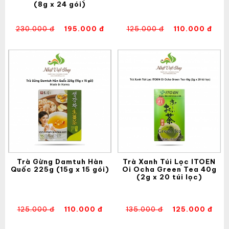
(8g x 24 gói)
230.000 đ
195.000 đ
125.000 đ
110.000 đ
Trà Gừng Damtuh Hàn
Trà Xanh Túi Lọc ITOEN
Quốc 225g (15g x 15 gói)
Oi Ocha Green Tea 40g
(2g x 20 túi lọc)
125.000 đ
110.000 đ
135.000 đ
125.000 đ