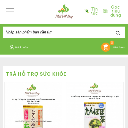
Góc
Tin
tiêu
tức
dùng
0
Tài khoản
Giỏ hàng
TRÀ HỖ TRỢ SỨC KHỎE