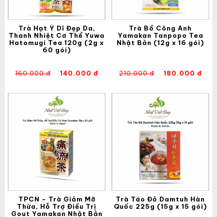
Trà Hạt Ý Dĩ Đẹp Da,
Trà Bồ Công Anh
Thanh Nhiệt Cơ Thể Yuwa
Yamakan Tanpopo Tea
Hatomugi Tea 120g (2g x
Nhật Bản (12g x 16 gói)
60 gói)
160.000 đ
140.000 đ
210.000 đ
180.000 đ
TPCN - Trà Giảm Mỡ
Trà Táo Đỏ Damtuh Hàn
Thừa, Hỗ Trợ Điều Trị
Quốc 225g (15g x 15 gói)
Gout Yamakan Nhật Bản