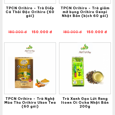
TPCN Orihiro - Trà Diếp
TPCN Orihiro - Trà giảm
Cá Thải Độc Orihiro (60
mỡ bụng Orihiro Genpi
gói)
Nhật Bản (bịch 60 gói)
180.000 đ
150.000 đ
180.000 đ
150.000 đ
TPCN Orihiro - Trà Nghệ
Trà Xanh Gạo Lứt Rang
Mùa Thu Orihiro Ukon Tea
Itoen Oi Ocha Nhật Bản
(60 gói)
200g