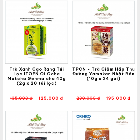
Trà Xanh Gạo Rang Túi
TPCN - Trà Giảm Hấp Thu
Lọc ITOEN Oi Ocha
Đường Yamakan Nhật Bản
Matcha Genmaicha 40g
(10g x 24 gói)
(2g x 20 túi lọc)
135.000 đ
125.000 đ
230.000 đ
195.000 đ